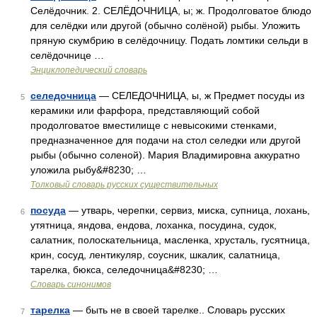
Селёдочник. 2. СЕЛЁДОЧНИЦА, ы; ж. Продолговатое блюдо
для селёдки или другой (обычно солёной) рыбы. Уложить
пряную скумбрию в селёдочницу. Подать ломтики сельди в
селёдочнице …
Энциклопедический словарь
селедочница
— СЕЛЕДОЧНИЦА, ы, ж Предмет посуды из
5
керамики или фарфора, представляющий собой
продолговатое вместилище с невысокими стенками,
предназначенное для подачи на стол селедки или другой
рыбы (обычно соленой). Мария Владимировна аккуратно
уложила рыбу&#8230; …
Толковый словарь русских существительных
посуда
— утварь, черепки, сервиз, миска, супница, лохань,
6
утятница, яндова, ендова, лоханка, посудина, судок,
салатник, полоскательница, масленка, хрусталь, гусятница,
крин, сосуд, лентикуляр, соусник, шкалик, салатница,
тарелка, бюкса, селедочница&#8230; …
Словарь синонимов
тарелка
— быть не в своей тарелке.. Словарь русских
7