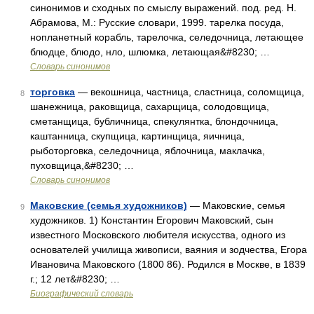
синонимов и сходных по смыслу выражений. под. ред. Н.
Абрамова, М.: Русские словари, 1999. тарелка посуда,
нопланетный корабль, тарелочка, селедочница, летающее
блюдце, блюдо, нло, шлюмка, летающая&#8230; …
Словарь синонимов
торговка
— векошница, частница, сластница, соломщица,
8
шанежница, раковщица, сахарщица, солодовщица,
сметанщица, бубличница, спекулянтка, блондочница,
каштанница, скупщица, картинщица, яичница,
рыботорговка, селедочница, яблочница, маклачка,
пуховщица,&#8230; …
Словарь синонимов
Маковские (семья художников)
— Маковские, семья
9
художников. 1) Константин Егорович Маковский, сын
известного Московского любителя искусства, одного из
основателей училища живописи, ваяния и зодчества, Егора
Ивановича Маковского (1800 86). Родился в Москве, в 1839
г.; 12 лет&#8230; …
Биографический словарь