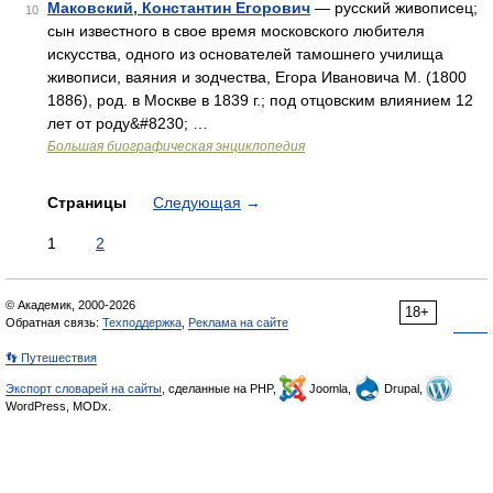
Маковский, Константин Егорович
— русский живописец;
10
сын известного в свое время московского любителя
искусства, одного из основателей тамошнего училища
живописи, ваяния и зодчества, Егора Ивановича М. (1800
1886), род. в Москве в 1839 г.; под отцовским влиянием 12
лет от роду&#8230; …
Большая биографическая энциклопедия
Страницы
Следующая
→
1
2
© Академик, 2000-2026
18+
Обратная связь:
Техподдержка
,
Реклама на сайте
👣 Путешествия
Экспорт словарей на сайты
, сделанные на PHP,
Joomla,
Drupal,
WordPress, MODx.